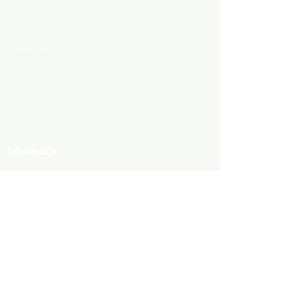
Dane firmy
trelelele.ukulele@gmail.com
Tel:
506 063 947
ul. Gładka 29
96-321 Żelechów
NIP
537 247 92 14
Informacje
Regulamin sklepu
Polityka Prywatności
Regulamin zajęć stacjonarnych
Regulamin kursów zdalnych
Dostawa i zwroty
Regulamin Kursu
Regulamin Szkolenia
© 2023 by Trelelele Ukulele.