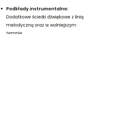
Podkłady instrumentalne:
Dodatkowe ścieżki dźwiękowe z linią
melodyczną oraz w wolniejszym
tempie.
Cyfrowa wersja książki:
Interaktywna
wersja podręcznika, która może być
wyświetlana na tablicach
interaktywnych.
Dodatkowe pomoce do wydruku:
Zasoby do druku, takie jak plansze
dydaktyczne, opracowania z nutami,
ćwiczenia rytmiczne oraz kolorowanki,
wspierające różnorodność i
interaktywność lekcji.