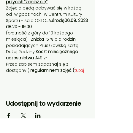
przycisk "zapisz się"
Zajęcia będą odbywać się w każdą 
od 
 w godzinach 
 w Centrum Kultury i 
Sportu - sala OSTOJA.
środę
06.09. 2023 
r
18.20 - 19.00
(płatność z góry do 10 każdego 
miesiąca).  Zniżka 15 % dla rodzin 
posiadających Pruszkowską Kartę 
Dużej Rodziny.
Koszt miesięcznego 
uczestnictwa :
149 zł 
Przed zapisem zapoznaj się z 
dostępny 
).
regulaminem zajęć (
tutaj
Udostępnij to wydarzenie