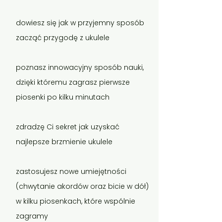
dowiesz się jak w
przyjemny sposób
zacząć
przygodę z ukulele
poznasz
innowacyjny sposób nauki
,
dzięki któremu zagrasz pie
rwsze
piosenki po kilku min
utach
zdradzę Ci
sekret
jak uzyskać
najlepsze brzmienie ukulele
zastosujesz nowe umiejętności
(
chwytanie akordów oraz bicie w dół
)
w kilku piosenkach, które wspólnie
zagramy