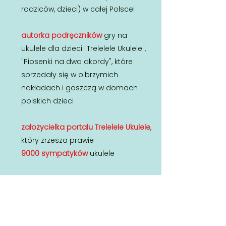
rodziców, dzieci) w całej Polsce!
autorka podręczników
gry na
ukulele dla dzieci "Trelelele Ukulele",
"Piosenki na dwa akordy", które
sprzedały się w olbrzymich
nakładach i goszczą w domach
polskich dzieci
założycielka portalu Trelelele Ukulele
,
który zrzesza prawie
9000 sympatyków
ukulele
autorka
innowacyjnej metody
nauki
gry na ukulele -
UKUKOLORKI
-
metoda podzielonych, kolorowych
akordów