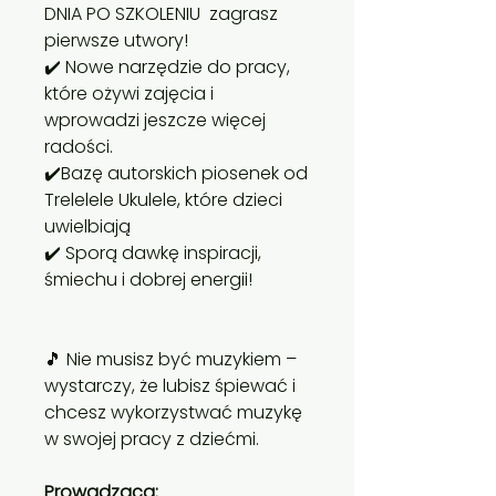
DNIA PO SZKOLENIU zagrasz
pierwsze utwory!
✔️ Nowe narzędzie do pracy,
które ożywi zajęcia i
wprowadzi jeszcze więcej
radości.
✔️Bazę autorskich piosenek od
Trelelele Ukulele, które dzieci
uwielbiają
✔️ Sporą dawkę inspiracji,
śmiechu i dobrej energii!
🎵 Nie musisz być muzykiem –
wystarczy, że lubisz śpiewać i
chcesz wykorzystwać muzykę
w swojej pracy z dziećmi.
Prowadząca: