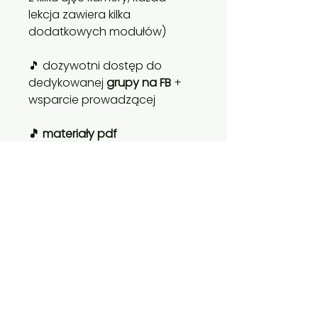
lekcja zawiera kilka
dodatkowych modułów)
🎵 dożywotni dostęp do
dedykowanej
grupy na FB
+
wsparcie prowadzącej
🎵 materiały pdf
(opracowania piosenek,
tablice akordów)
🎵 naklejki Ukukolorki
ułatwiające orientację na
gryfie ukulele
Certyfikaty:
Certyfikat otrzymuje każdy