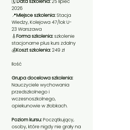
🗓
Data szkolenia:
25 lipiec
2026
📍
Miejsce szkolenia:
Stacja
Wiedzy, Kolejowa 47/lok U-
23 Warszawa
🎸
Forma szkolenia:
szkolenie
stacjonarne plus kurs zdalny
💰
Koszt szkolenia:
249 zł
Ilość
Grupa docelowa szkolenia:
Nauczyciele wychowania
przedszkolnego i
wczesnoszkolnego,
opiekunowie w żłobkach.
Poziom kursu:
Początkujący,
osoby, które nigdy nie grały na