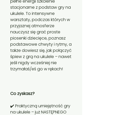
pełne energii szkolenie
stacjonarne z podstaw gry na
ukulele. To intensywne
warsztaty, podczas których w
przyjaznej atmosferze
nauczysz się grać proste
piosenki dziecięce, poznasz
podstawowe chwyty i rytmy, a
także dowiesz się, jak połączyć
śpiew z grą na ukulele – nawet
jeśli nigdy wcześniej nie
trzymałaś/eś go w rękach!
Co zyskasz?
✔️ Praktyczną umiejętność gry
na ukulele – już NASTĘPNEGO