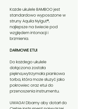
Każde ukulele BAMBOO jest
standardowo wyposażone w
struny Aquila Nylgut®,
najlepsze na świecie pod
względem intonacji i
brzmienia.
DARMOWE ETUI
Do każdego ukulele
dołączona została
piękna,wytrzymała piankowa
torba, która może słuzyć jako
pokrowiec oraz etui do
przenoszenia instrumentu.
UWAGA! Dbamy aby dotarł do
Ciebie instrument najwyższej