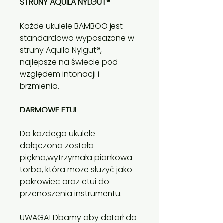
STRUNY AQUILA NYLGUT®
Każde ukulele BAMBOO jest
standardowo wyposażone w
struny Aquila Nylgut®,
najlepsze na świecie pod
względem intonacji i
brzmienia.
DARMOWE ETUI
Do każdego ukulele
dołączona została
piękna,wytrzymała piankowa
torba, która może słuzyć jako
pokrowiec oraz etui do
przenoszenia instrumentu.
UWAGA! Dbamy aby dotarł do