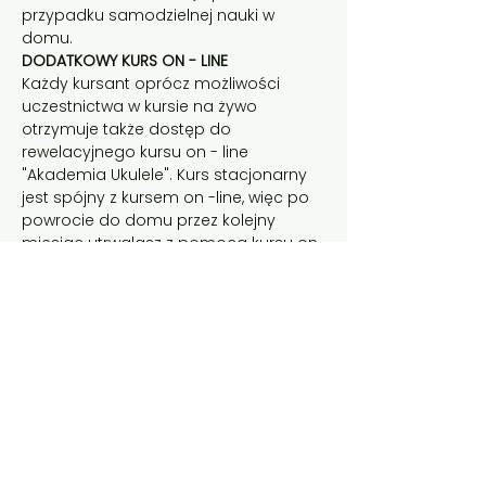
przypadku samodzielnej nauki w 
domu.
DODATKOWY KURS ON - LINE
Każdy kursant oprócz możliwości 
uczestnictwa w kursie na żywo 
otrzymuje także dostęp do 
rewelacyjnego kursu on - line 
"Akademia Ukulele". Kurs stacjonarny 
jest spójny z kursem on -line, więc po 
powrocie do domu przez kolejny 
miesiąc utrwalasz z pomocą kursu on 
- line przyswojone umiejętności z 
kursu.
WARUNKI UCZESTNICTWA
brak umowy
płatność cykliczna (co miesiąc z 
góry)
nie musisz mieć wykształcenia 
muzycznego ani znać nut
nie muisz posiadać swojego 
ukulele