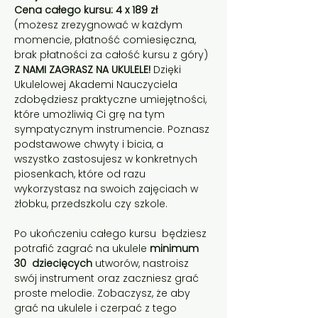
Cena całego kursu: 4 x 189 zł
(możesz zrezygnować w każdym 
momencie, płatność comiesięczna, 
brak płatności za całość kursu z góry)
Z NAMI ZAGRASZ NA UKULELE! 
Dzięki 
Ukulelowej Akademi Nauczyciela 
zdobędziesz praktyczne umiejętności, 
które umożliwią Ci grę na tym 
sympatycznym instrumencie. Poznasz 
podstawowe chwyty i bicia, a 
wszystko zastosujesz w konkretnych 
piosenkach, które od razu 
wykorzystasz na swoich zajęciach w 
żłobku, przedszkolu czy szkole.
Po ukończeniu całego kursu  będziesz 
potrafić zagrać na ukulele 
minimum 
30  dziecięcych
 utworów, nastroisz 
swój instrument oraz zaczniesz grać 
proste melodie. Zobaczysz, że aby 
grać na ukulele i czerpać z tego 