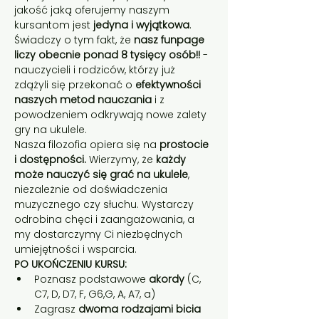
jakość jaką oferujemy naszym 
kursantom jest 
jedyna i wyjątkowa
. 
Świadczy o tym fakt, że 
nasz funpage 
liczy obecnie ponad 8 tysięcy osób!! 
- 
nauczycieli i rodziców, którzy już 
zdążyli się przekonać o 
efektywności 
naszych metod nauczania
 i z 
powodzeniem odkrywają nowe zalety 
gry na ukulele.
Nasza filozofia opiera się na 
prostocie 
i dostępności.
 Wierzymy, że 
każdy 
może nauczyć się grać na ukulele
, 
niezależnie od doświadczenia 
muzycznego czy słuchu. Wystarczy 
odrobina chęci i zaangażowania, a 
my dostarczymy Ci niezbędnych 
umiejętności i wsparcia.
PO UKOŃCZENIU KURSU:
Poznasz podstawowe 
akordy 
(C, 
C7, D, D7, F, G6,G, A, A7, a)
Zagrasz 
dwoma rodzajami bicia