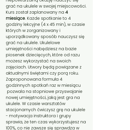
niepowtarzalną okazję nauczyć się 
grać na ukulele w swojej miejscowości.
Kurs został zaplanowany na 
4 
miesiące
. Każde spotkanie to 4 
godziny lekcyjne (4 x 45 min), w czasie 
których w zorganizowany i 
uporządkowany sposób nauczysz się 
grać na ukulele. Ukulelowe 
umiejętności nabędziesz na bazie 
piosenek dziecięcych, które od razu 
możesz wykorzystać na swoich 
zajęciach. Utwory będą powiązane z 
aktualnymi świętami czy porą roku.
Zaproponowana formuła 4 
godzinnych spotkań raz w miesiącu 
 pozwala na stopniowe przyswajanie 
nowej umiejętności, jaką jest gra na 
ukulele. W czasie warsztatów 
stacjonarnych ćwiczysz grę na ukulele 
- motywacja instruktora i grupy 
sprawia, że ten czas wykorzystujesz na 
100%, co nie zawsze się sprawdza w 