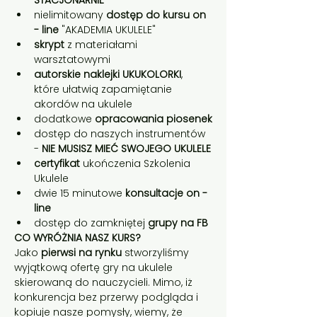
STACJONARNIE
nielimitowany 
dostęp do kursu on 
- line
 "AKADEMIA UKULELE"
skrypt
 z materiałami 
warsztatowymi
autorskie naklejki UKUKOLORKI
, 
które ułatwią zapamiętanie 
akordów na ukulele
dodatkowe 
opracowania piosenek
dostęp do naszych instrumentów 
- 
NIE MUSISZ MIEĆ SWOJEGO UKULELE
certyfikat
 ukończenia Szkolenia 
Ukulele
dwie 15 minutowe 
konsultacje on - 
line
dostęp do zamkniętej 
grupy na FB
CO WYRÓŻNIA NASZ KURS?
Jako 
pierwsi na rynku
 stworzyliśmy 
wyjątkową ofertę gry na ukulele 
skierowaną do nauczycieli. Mimo, iż 
konkurencja bez przerwy podgląda i 
kopiuje nasze pomysły, wiemy, że 