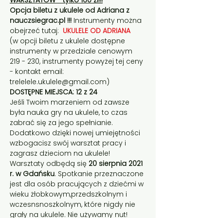
WARSZTATÓW - tylko 160 zł!!!
Opcja biletu z ukulele od Adriana z 
nauczsiegrac.pl !!! 
Instrumenty można 
obejrzeć tutaj:  
UKULELE OD ADRIANA
(w opcji biletu z ukulele dostępne 
instrumenty w przedziale cenowym 
219 - 230, instrumenty powyżej tej ceny 
- kontakt email: 
trelelele.ukulele@gmail.com)
DOSTĘPNE MIEJSCA: 12 z 24
Jeśli Twoim marzeniem od zawsze 
była nauka gry na ukulele, to czas 
zabrać się za jego spełnianie. 
Dodatkowo dzięki nowej umiejętności 
wzbogacisz swój warsztat pracy i 
zagrasz dzieciom na ukulele!    
Warsztaty odbędą się 
20 sierpnia 2021 
r. w Gdańsku
. Spotkanie przeznaczone 
jest dla osób pracujących z dziećmi w 
wieku żłobkowym,przedszkolnym i 
wczesnsnoszkolnym, które nigdy nie 
grały na ukulele. Nie używamy nut! 