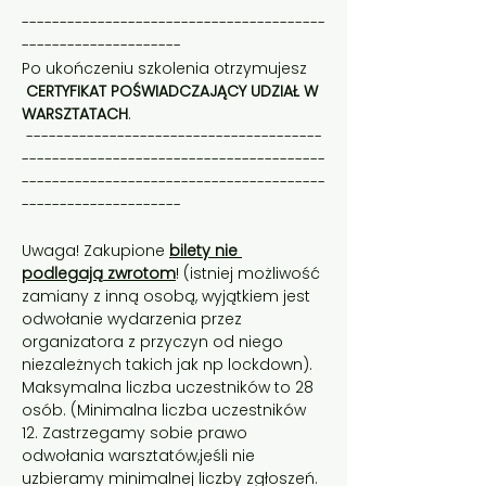
----------------------------------------
----------------------------------------
---------------------    
Po ukończeniu szkolenia otrzymujesz 
CERTYFIKAT POŚWIADCZAJĄCY UDZIAŁ W 
WARSZTATACH
.   
 ---------------------------------------
----------------------------------------
----------------------------------------
---------------------    
Uwaga! Zakupione 
bilety nie 
podlegają zwrotom
! (istniej możliwość 
zamiany z inną osobą, wyjątkiem jest 
odwołanie wydarzenia przez 
organizatora z przyczyn od niego 
niezależnych takich jak np lockdown). 
Maksymalna liczba uczestników to 28 
osób. (Minimalna liczba uczestników 
12. Zastrzegamy sobie prawo 
odwołania warsztatów,jeśli nie 
uzbieramy minimalnej liczby zgłoszeń. 