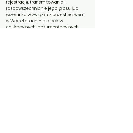
rejestrację, transmitowanie i 
rozpowszechnianie jego głosu lub 
wizerunku w związku z uczestnictwem 
w Warsztatach – dla celów 
edukacyjnych, dokumentacyjnych, 
sprawozdawczych, reklamowych oraz 
promocyjnych Organizatora.
Zarezerwuj miejsce
Wyprzedane
Rodzaj biletu
Warsztaty 4h
Cena
160,00 zł