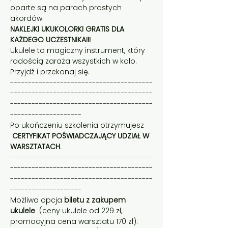
oparte są na parach prostych 
akordów.
NAKLEJKI UKUKOLORKI GRATIS DLA 
KAŻDEGO UCZESTNIKA!!!
Ukulele to magiczny instrument, który 
radością zaraża wszystkich w koło. 
Przyjdź i przekonaj się.
----------------------------------------
----------------------------------------
----------------------------------------
--------------------
Po ukończeniu szkolenia otrzymujesz 
CERTYFIKAT POŚWIADCZAJĄCY UDZIAŁ W 
WARSZTATACH
.
----------------------------------------
----------------------------------------
----------------------------------------
--------------------
Możliwa opcja 
biletu z zakupem 
ukulele 
 (ceny ukulele od 229 zł, 
promocyjna cena warsztatu 170 zł).