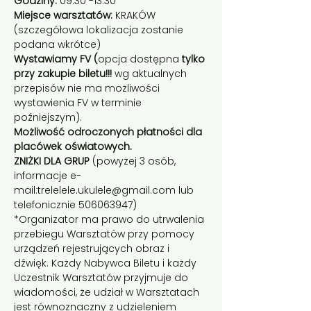
Godziny: 
09.30 -13.30
Miejsce warsztatów:
 KRAKÓW 
(szczegółowa lokalizacja zostanie 
podana wkrótce)
Wystawiamy FV (
opcja dostępna
 tylko 
przy zakupie biletu!!!
 wg aktualnych 
przepisów nie ma możliwości 
wystawienia FV w terminie 
poźniejszym).
Możliwość odroczonych płatności dla 
placówek oświatowych.
ZNIŻKI DLA GRUP
 (powyżej 3 osób, 
informacje e-
mail:trelelele.ukulele@gmail.com lub 
telefonicznie 506063947)
*Organizator ma prawo do utrwalenia 
przebiegu Warsztatów przy pomocy 
urządzeń rejestrujących obraz i 
dźwięk. Każdy Nabywca Biletu i każdy 
Uczestnik Warsztatów przyjmuje do 
wiadomości, że udział w Warsztatach 
jest równoznaczny z udzieleniem 