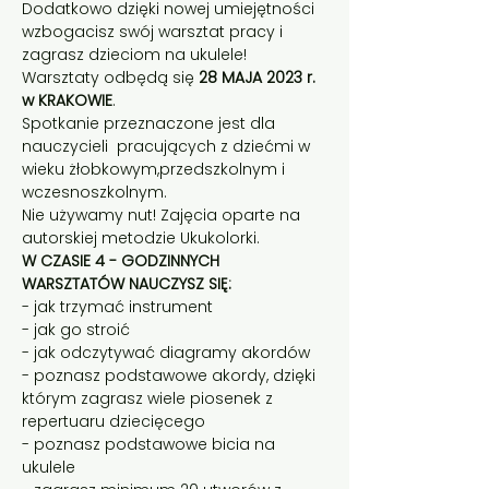
Dodatkowo dzięki nowej umiejętności 
wzbogacisz swój warsztat pracy i 
zagrasz dzieciom na ukulele!
Warsztaty odbędą się 
28 MAJA
2023 r. 
w KRAKOWIE
. 
Spotkanie przeznaczone jest dla 
nauczycieli  pracujących z dziećmi w 
wieku żłobkowym,przedszkolnym i 
wczesnoszkolnym. 
Nie używamy nut! Zajęcia oparte na 
autorskiej metodzie Ukukolorki.
W CZASIE 4 - GODZINNYCH 
WARSZTATÓW NAUCZYSZ SIĘ:
- jak trzymać instrument
- jak go stroić
- jak odczytywać diagramy akordów
- poznasz podstawowe akordy, dzięki 
którym zagrasz wiele piosenek z 
repertuaru dziecięcego
- poznasz podstawowe bicia na 
ukulele