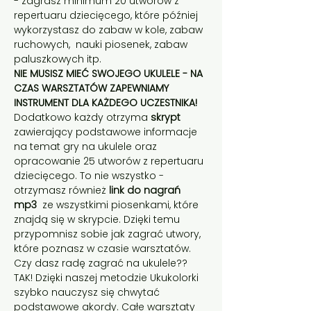
- zagrasz minimum 20 utworów z 
repertuaru dziecięcego, które później 
wykorzystasz do zabaw w kole, zabaw 
ruchowych,  nauki piosenek, zabaw 
paluszkowych itp.
NIE MUSISZ MIEĆ SWOJEGO UKULELE - NA 
CZAS WARSZTATÓW ZAPEWNIAMY 
INSTRUMENT DLA KAŻDEGO UCZESTNIKA!
Dodatkowo każdy otrzyma 
skrypt
zawierający podstawowe informacje 
na temat gry na ukulele oraz 
opracowanie 25 utworów z repertuaru 
dziecięcego. To nie wszystko - 
otrzymasz również 
link do nagrań 
mp3 
 ze wszystkimi piosenkami, które 
znajdą się w skrypcie. Dzięki temu 
przypomnisz sobie jak zagrać utwory, 
które poznasz w czasie warsztatów.
Czy dasz radę zagrać na ukulele??
TAK! Dzięki naszej metodzie Ukukolorki 
szybko nauczysz się chwytać 
podstawowe akordy. Całe warsztaty 