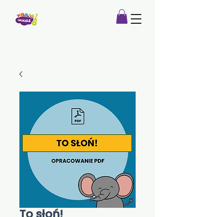
To słoń!